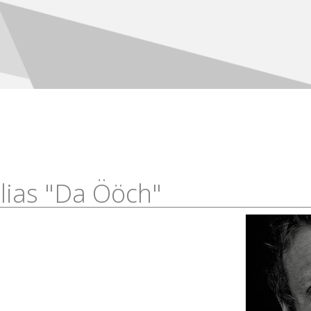
alias "Da Ööch"